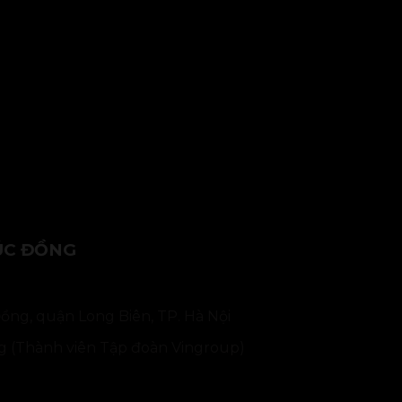
ÚC ĐỒNG
ng, quận Long Biên, TP. Hà Nội
g (Thành viên Tập đoàn Vingroup)