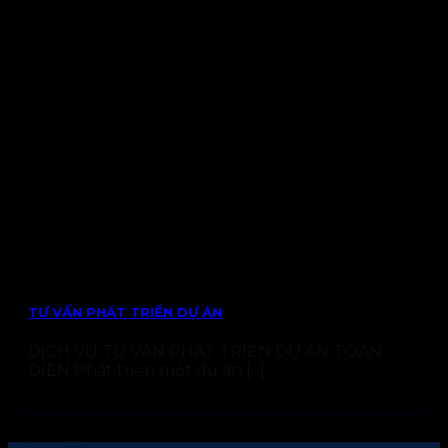
TƯ VẤN PHÁT TRIỂN DỰ ÁN
DỊCH VỤ TƯ VẤN PHÁT TRIỂN DỰ ÁN TOÀN
DIỆN Phát triển một dự án [...]