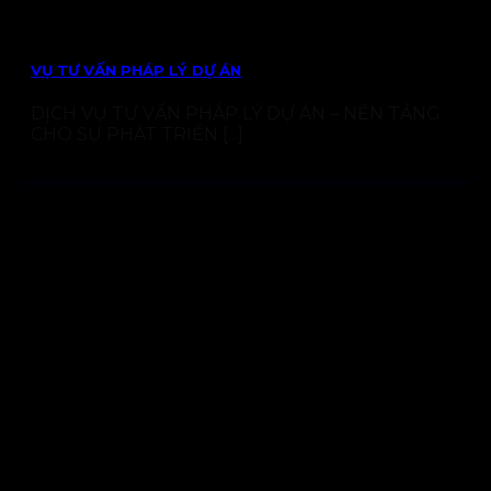
VỤ TƯ VẤN PHÁP LÝ DỰ ÁN
DỊCH VỤ TƯ VẤN PHÁP LÝ DỰ ÁN – NỀN TẢNG
CHO SỰ PHÁT TRIỂN [...]