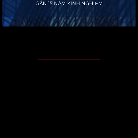
GẦN 15 NĂM KINH NGHIỆM
DỰ ÁN TIÊU BIỂU