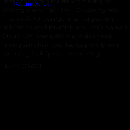
hoạt động mạnh mẽ trên thị trường với
Return to shop
phương châm “Tận tâm – Chuyên nghiệp –
Hiệu quả”. Với đội ngũ nhân sự giàu kinh
nghiệm và am hiểu thị trường, Phúc Nguyên
Group luôn mang đến cho khách hàng
những sản phẩm chất lượng, pháp lý minh
bạch và giải pháp đầu tư bền vững.
Hotline: 0942091111